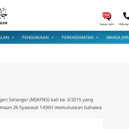
ALAN
PENGURUSAN
PERKHIDMATAN
WARGA JM
ri Selangor (MJKFNS) kali ke-3/2015 yang
samaan 26 Syawwal 1436H memutuskan bahawa: