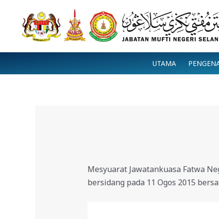
Skip
to
content
UTAMA
PENGEN
Mesyuarat Jawatankuasa Fatwa Nege
bersidang pada 11 Ogos 2015 ber