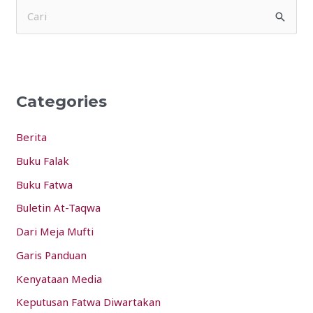
S
e
a
r
Categories
c
h
Berita
f
Buku Falak
o
Buku Fatwa
r
:
Buletin At-Taqwa
Dari Meja Mufti
Garis Panduan
Kenyataan Media
Keputusan Fatwa Diwartakan