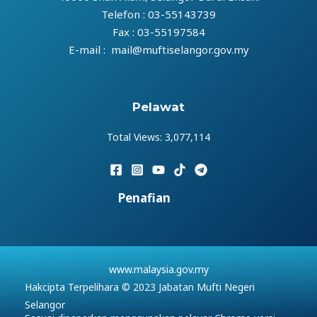
Telefon : 03-55143739
Fax : 03-55197584
E-mail : mail@muftiselangor.gov.my
Pelawat
Total Views:
3,077,114
Penafian
www.malaysia.gov.my
Hakcipta Terpelihara © 2023 Jabatan Mufti Negeri
Selangor