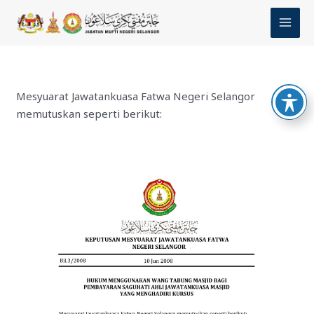
Skip
MAI
to
MEN
content
Mesyuarat Jawatankuasa Fatwa Negeri Selangor
memutuskan seperti berikut: