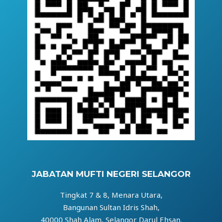
JABATAN MUFTI NEGERI SELANGOR
Tingkat 7 & 8, Menara Utara,
Bangunan Sultan Idris Shah,
40000 Shah Alam, Selangor Darul Ehsan.