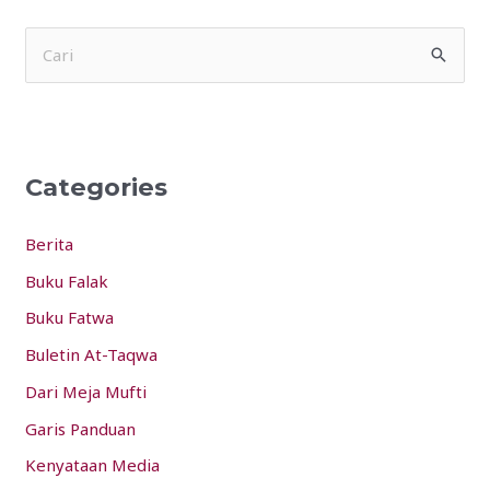
S
e
a
r
Categories
c
h
Berita
f
Buku Falak
o
Buku Fatwa
r
:
Buletin At-Taqwa
Dari Meja Mufti
Garis Panduan
Kenyataan Media