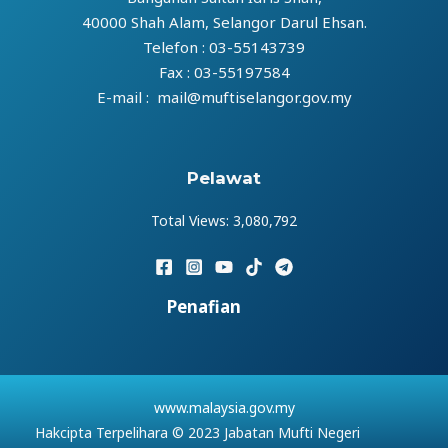
40000 Shah Alam, Selangor Darul Ehsan.
Telefon : 03-55143739
Fax : 03-55197584
E-mail : mail@muftiselangor.gov.my
Pelawat
Total Views:
3,080,792
Penafian
www.malaysia.gov.my
Hakcipta Terpelihara © 2023 Jabatan Mufti Negeri