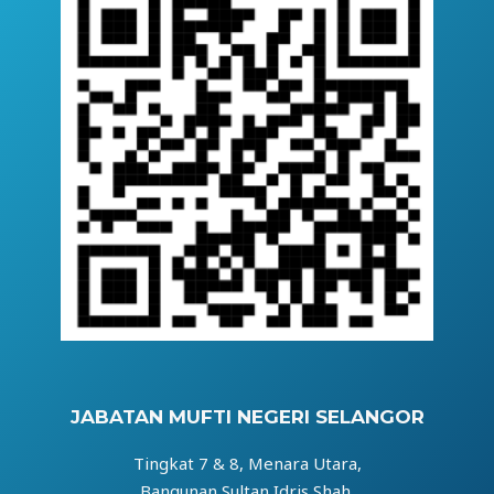
JABATAN MUFTI NEGERI SELANGOR
Tingkat 7 & 8, Menara Utara,
Bangunan Sultan Idris Shah,