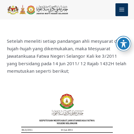
Skip
MAI
to
MEN
content
Setelah meneliti setiap pandangan ahli mesyuarat dan
hujah-hujah yang dikemukakan, maka Mesyuarat
Jawatankuasa Fatwa Negeri Selangor Kali ke 3/2011
yang bersidang pada 14 Jun 2011/ 12 Rajab 1432H telah
memutuskan seperti berikut;