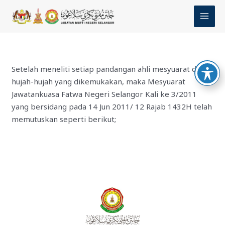
Skip
MAI
to
MEN
content
Setelah meneliti setiap pandangan ahli mesyuarat dan
hujah-hujah yang dikemukakan, maka Mesyuarat
Jawatankuasa Fatwa Negeri Selangor Kali ke 3/2011
yang bersidang pada 14 Jun 2011/ 12 Rajab 1432H telah
memutuskan seperti berikut;