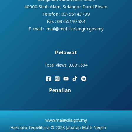
40000 Shah Alam, Selangor Darul Ehsan.
Telefon : 03-55143739
Fax : 03-55197584
E-mail : mail@muftiselangor.gov.my
Pelawat
Total Views:
3,081,594
Penafian
www.malaysia.gov.my
Hakcipta Terpelihara © 2023 Jabatan Mufti Negeri