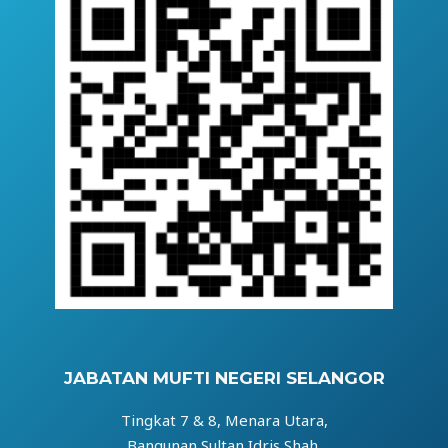
JABATAN MUFTI NEGERI SELANGOR
Tingkat 7 & 8, Menara Utara,
Bangunan Sultan Idris Shah,