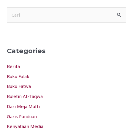
S
e
a
r
Categories
c
h
Berita
f
Buku Falak
o
Buku Fatwa
r
:
Buletin At-Taqwa
Dari Meja Mufti
Garis Panduan
Kenyataan Media