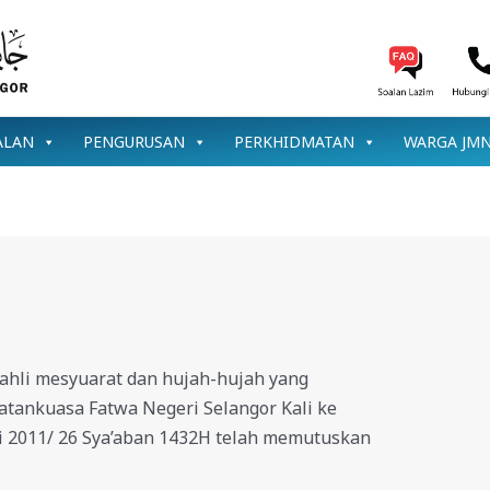
ALAN
PENGURUSAN
PERKHIDMATAN
WARGA JM
 ahli mesyuarat dan hujah-hujah yang
tankuasa Fatwa Negeri Selangor Kali ke
ai 2011/ 26 Sya’aban 1432H telah memutuskan