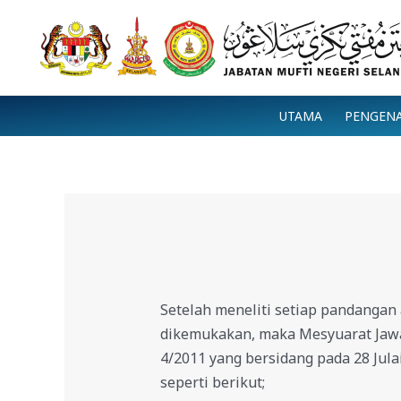
Skip
to
content
UTAMA
PENGEN
Setelah meneliti setiap pandangan
dikemukakan, maka Mesyuarat Jawa
4/2011 yang bersidang pada 28 Jul
seperti berikut;