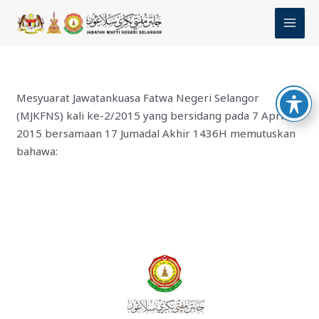
Skip
MAI
to
MEN
content
Mesyuarat Jawatankuasa Fatwa Negeri Selangor
(MJKFNS) kali ke-2/2015 yang bersidang pada 7 April
2015 bersamaan 17 Jumadal Akhir 1436H memutuskan
bahawa: