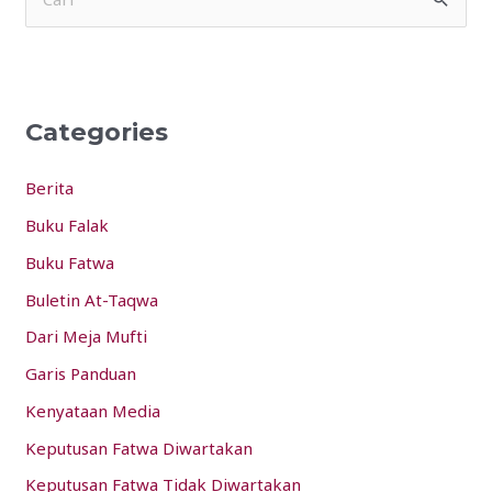
S
e
a
r
Categories
c
h
Berita
f
Buku Falak
o
Buku Fatwa
r
:
Buletin At-Taqwa
Dari Meja Mufti
Garis Panduan
Kenyataan Media
Keputusan Fatwa Diwartakan
Keputusan Fatwa Tidak Diwartakan