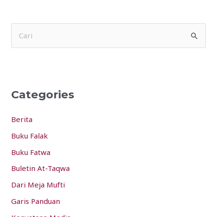
S
e
a
r
Categories
c
h
Berita
f
Buku Falak
o
Buku Fatwa
r
:
Buletin At-Taqwa
Dari Meja Mufti
Garis Panduan