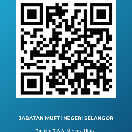
JABATAN MUFTI NEGERI SELANGOR
Tingkat 7 & 8, Menara Utara,