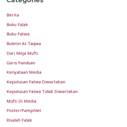
Categories
c
h
Berita
f
Buku Falak
o
Buku Fatwa
r
:
Buletin At-Taqwa
Dari Meja Mufti
Garis Panduan
Kenyataan Media
Keputusan Fatwa Diwartakan
Keputusan Fatwa Tidak Diwartakan
Mufti Di Media
Poster/Pamphlet
Risalah Falak