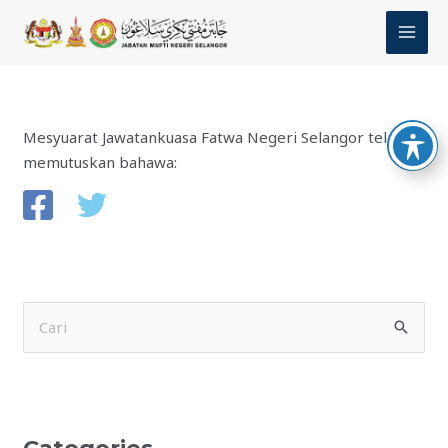
Skip
MAI
to
MEN
content
Mesyuarat Jawatankuasa Fatwa Negeri Selangor telah
memutuskan bahawa:
S
e
a
r