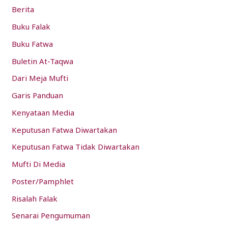
Berita
f
Buku Falak
o
Buku Fatwa
r
:
Buletin At-Taqwa
Dari Meja Mufti
Garis Panduan
Kenyataan Media
Keputusan Fatwa Diwartakan
Keputusan Fatwa Tidak Diwartakan
Mufti Di Media
Poster/Pamphlet
Risalah Falak
Senarai Pengumuman