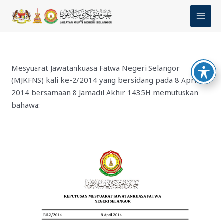
Skip
MAI
to
MEN
content
Mesyuarat Jawatankuasa Fatwa Negeri Selangor
(MJKFNS) kali ke-2/2014 yang bersidang pada 8 April
2014 bersamaan 8 Jamadil Akhir 1435H memutuskan
bahawa: