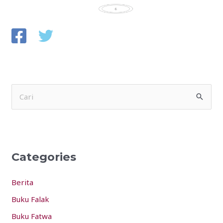
S
e
a
r
Categories
c
h
Berita
f
Buku Falak
o
Buku Fatwa
r