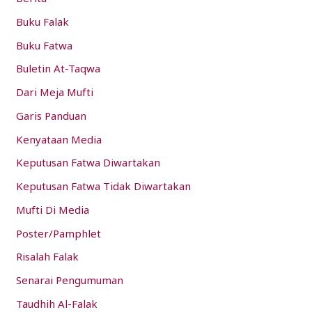
f
Buku Falak
o
Buku Fatwa
r
:
Buletin At-Taqwa
Dari Meja Mufti
Garis Panduan
Kenyataan Media
Keputusan Fatwa Diwartakan
Keputusan Fatwa Tidak Diwartakan
Mufti Di Media
Poster/Pamphlet
Risalah Falak
Senarai Pengumuman
Taudhih Al-Falak