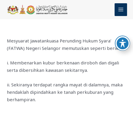
Skip
MAI
to
MEN
content
Mesyuarat Jawatankuasa Perunding Hukum Syara’
(FATWA) Negeri Selangor memutuskan seperti berikut:
i. Membenarkan kubur berkenaan diroboh dan digali
serta dibersihkan kawasan sekitarnya.
ii. Sekiranya terdapat rangka mayat di dalamnya, maka
hendaklah dipindahkan ke tanah perkuburan yang
berhampiran.