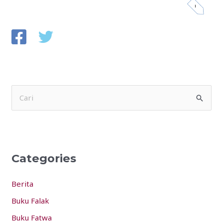
S
e
a
r
Categories
c
h
Berita
f
Buku Falak
o
Buku Fatwa
r