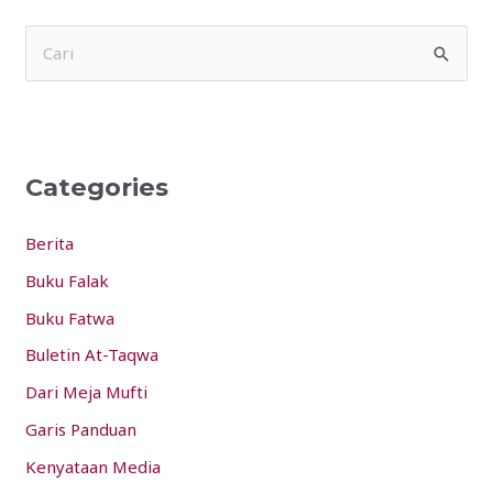
S
e
a
r
Categories
c
h
Berita
f
Buku Falak
o
Buku Fatwa
r
:
Buletin At-Taqwa
Dari Meja Mufti
Garis Panduan
Kenyataan Media