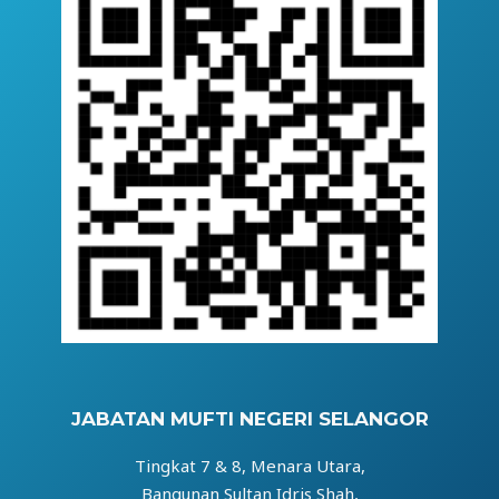
JABATAN MUFTI NEGERI SELANGOR
Tingkat 7 & 8, Menara Utara,
Bangunan Sultan Idris Shah,