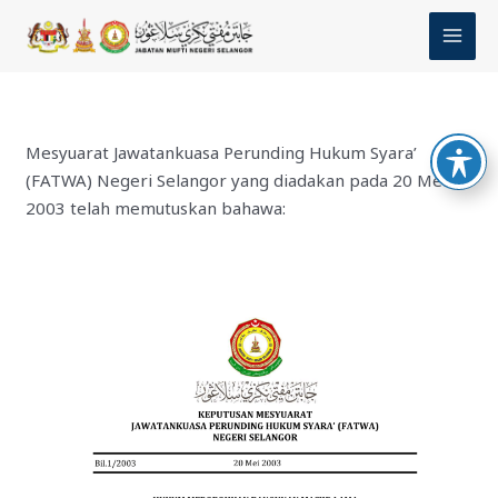
Skip
MAI
to
MEN
content
Mesyuarat Jawatankuasa Perunding Hukum Syara’
(FATWA) Negeri Selangor yang diadakan pada 20 Mei
2003 telah memutuskan bahawa: