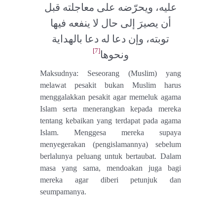
عليه، ويحرّضه على معاجلته قبل
أن يصيرَ إلى حال لا ينفعه فيها
توبته، وإن دعا له دعا بالهداية
[7]
ونحوها
Maksudnya:
Seseorang (Muslim) yang
melawat pesakit bukan Muslim harus
menggalakkan pesakit agar memeluk agama
Islam serta menerangkan kepada mereka
tentang kebaikan yang terdapat pada agama
Islam. Menggesa mereka supaya
menyegerakan (pengislamannya) sebelum
berlalunya peluang untuk bertaubat. Dalam
masa yang sama, mendoakan juga bagi
mereka agar diberi petunjuk dan
seumpamanya.