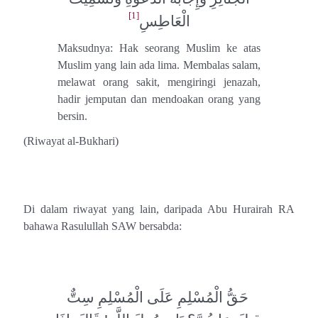
[1]
الْعَاطِسِ
Maksudnya: Hak seorang Muslim ke atas
Muslim yang lain ada lima. Membalas salam,
melawat orang sakit, mengiringi jenazah,
hadir jemputan dan mendoakan orang yang
bersin.
(Riwayat al-Bukhari)
Di dalam riwayat yang lain, daripada Abu Hurairah RA
bahawa Rasulullah SAW bersabda:
حَقُّ ‌الْمُسْلِمِ ‌عَلَى ‌الْمُسْلِمِ ‌سِتٌّ