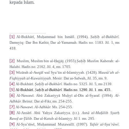
kepada Islam.
Al-Bukhārī, Muḥammad bin Ismāīl. (1994).
Ṣaḥīḥ al-Bukhārī.
[1]
Damsyiq: Dar Ibn Kathir, Dar al-Yamamah. Hadis no. 1183. Jil. 1, ms
418.
Muslim, Muslim bin al-Ḥajjāj. (1955)
Ṣaḥīḥ Muslim
. Kaherah: al-
[2]
Halabi. Hadis no. 2162. Jil. 4, ms. 1705.
Wizārah al-Awqāf wal Syu’ūn al-Islamiyyah. (1428).
Mausū’ah al-
[3]
Fiqhiyyah al-Kuwaitiyyah
. Mesir: Dar as-Safwah, Jil. 35, ms. 9.
Al-Bukhārī.
Ṣaḥīḥ al-Bukhārī.
Hadis no. 5325. Jil. 5, ms 2139.
[4]
Al-Bukhārī.
Ṣ
aḥ
ī
ḥ al-Bukhārī
.
Hadis no. 1290. Jil. 1. ms. 455.
[5]
Al-Nawawī. Abū Zakariyyā Muḥyī al-Dīn al-Syaraf. (1994).
Al-
[6]
Adhkār.
Beirut: Dar al-Fikr, ms. 254-255.
Al-Nawawī.
Al-Adhkār.
Ms. 254-255.
[7]
ṭ
Al-Ansārī. Abū Yaḥya Zakariyya. (t.t.).
Asnā al-Ma
ālib Syarḥ
[8]
Rawḍ at-Ṭālib
. Dar al-Kutub al-Islamiyy. Jil 1. ms. 295.
Al-Sya’rāwī, Muḥammad Mutawallī. (1997).
Tafsīr al-Sya’rāwī
.
[9]