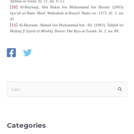
Akhbar al-Yaum. Jil. 11. ms. 6755.
Al-Bayhaqī, Abū Bakar bin Muḥammad bin Ḥussīn. (2003).
[10]
Syu’ab al-Īmān
. Hind: Maktabah ar-Rusyd. Hadis no. 1375. Jil. 3. ms.
45
Al-Haytamī. Aḥmad bin Muḥammad bin ‘Alī. (1983).
Tuḥfah al-
[11]
Muḥtaj fī Syarḥ al-Minhāj
. Beirut: Dar Ihya at-Turath. Jil. 2. ms. 88.
S
e
a
r
Categories
c