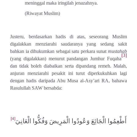
meninggal maka iringilah jenazahnya.
(Riwayat Muslim)
Justeru, berdasarkan hadis di atas, seseorang Muslim
digalakkan menziarahi saudaranya yang sedang sakit
bahkan ia dihukumkan sebagai satu perkara sunat
mustahab
[3]
(yang digalakkan) menurut pandangan Jumhur Fuqaha
dan tidak boleh diabaikan serta dipandang remeh. Malah,
anjuran menziarahi pesakit ini turut diperkukuhkan lagi
dengan hadis daripada Abu Musa al-Asy’ari RA, bahawa
Rasulullah SAW bersabda:
[4]
أَطْعِمُوا الْجَائِعَ وَعُودُوا الْمَرِيضَ وَفُكُّوا الْعَانِيَ