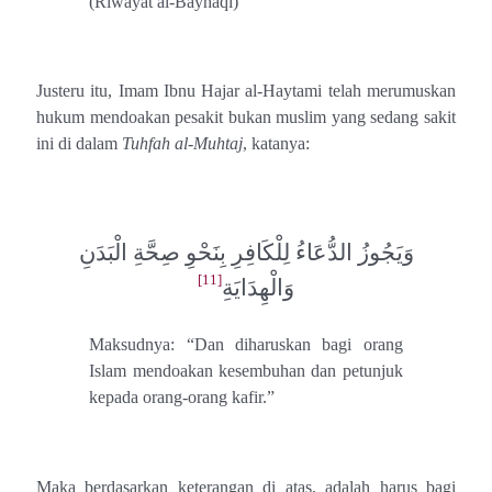
(Riwayat al-Bayhaqi)
Justeru itu, Imam Ibnu Hajar al-Haytami telah merumuskan
hukum mendoakan pesakit bukan muslim yang sedang sakit
ini di dalam
Tuhfah al-Muhtaj
, katanya:
وَيَجُوزُ الدُّعَاءُ لِلْكَافِرِ بِنَحْوِ صِحَّةِ الْبَدَنِ
[11]
وَالْهِدَايَةِ
Maksudnya: “Dan diharuskan bagi orang
Islam mendoakan kesembuhan dan petunjuk
kepada orang-orang kafir.”
Maka berdasarkan keterangan di atas, adalah harus bagi