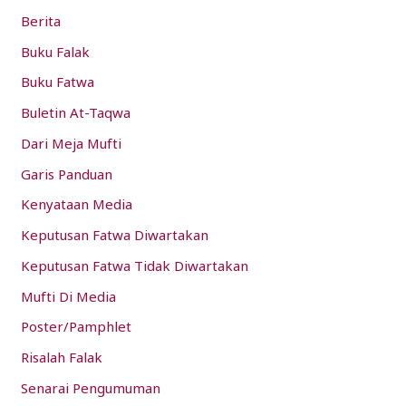
h
Berita
f
Buku Falak
o
Buku Fatwa
r
:
Buletin At-Taqwa
Dari Meja Mufti
Garis Panduan
Kenyataan Media
Keputusan Fatwa Diwartakan
Keputusan Fatwa Tidak Diwartakan
Mufti Di Media
Poster/Pamphlet
Risalah Falak
Senarai Pengumuman