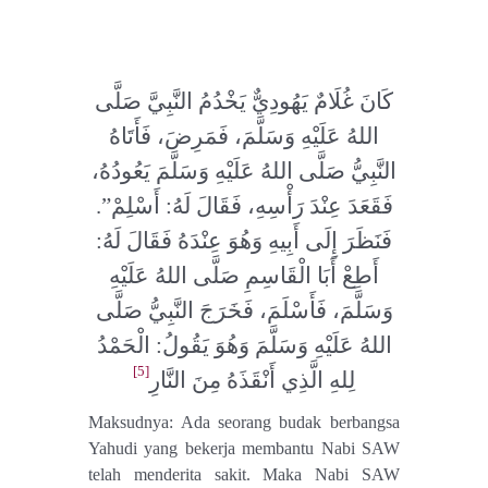
كَانَ غُلَامٌ يَهُودِيٌّ يَخْدُمُ النَّبِيَّ صَلَّى
اللهُ عَلَيْهِ وَسَلَّمَ، فَمَرِضَ، فَأَتَاهُ
النَّبِيُّ صَلَّى اللهُ عَلَيْهِ وَسَلَّمَ يَعُودُهُ،
فَقَعَدَ عِنْدَ رَأْسِهِ، فَقَالَ لَهُ: أَسْلِمْ”.
فَنَظَرَ إِلَى أَبِيهِ وَهُوَ عِنْدَهُ فَقَالَ لَهُ:
أَطِعْ أَبَا الْقَاسِمِ صَلَّى اللهُ عَلَيْهِ
وَسَلَّمَ، فَأَسْلَمَ، فَخَرَجَ النَّبِيُّ صَلَّى
اللهُ عَلَيْهِ وَسَلَّمَ وَهُوَ يَقُولُ: الْحَمْدُ
[5]
لِلهِ الَّذِي أَنْقَذَهُ مِنَ النَّارِ
Maksudnya: Ada seorang budak berbangsa
Yahudi yang bekerja membantu Nabi SAW
telah menderita sakit. Maka Nabi SAW