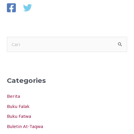
S
e
a
r
Categories
c
h
Berita
f
Buku Falak
o
Buku Fatwa
r
:
Buletin At-Taqwa