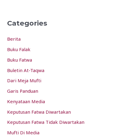
a
r
Categories
c
h
Berita
f
Buku Falak
o
Buku Fatwa
r
:
Buletin At-Taqwa
Dari Meja Mufti
Garis Panduan
Kenyataan Media
Keputusan Fatwa Diwartakan
Keputusan Fatwa Tidak Diwartakan
Mufti Di Media