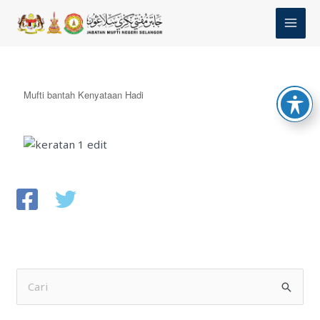
Skip
MAI
to
MEN
content
Mufti bantah Kenyataan Hadi
S
e