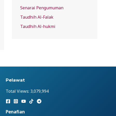
Senarai Pengumuman
Taudhih Al-Falak
Taudhih Al-hukmi
Pelawat
Total Views:
3,079,994
Penafian