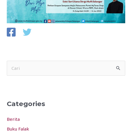
S
e
a
r
Categories
c
h
Berita
f
Buku Falak
o