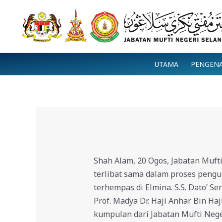
Skip
to
content
UTAMA
PENGEN
Shah Alam, 20 Ogos, Jabatan Muft
terlibat sama dalam proses pengu
terhempas di Elmina. S.S. Dato’ Se
Prof. Madya Dr. Haji Anhar Bin Haj
kumpulan dari Jabatan Mufti Nege