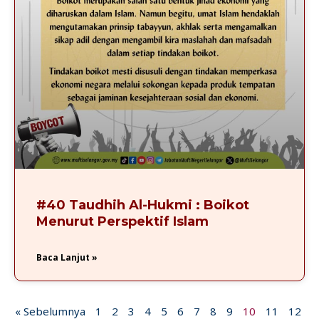
#40 Taudhih Al-Hukmi : Boikot
Menurut Perspektif Islam
Baca Lanjut »
« Sebelumnya
1
2
3
4
5
6
7
8
9
10
11
12