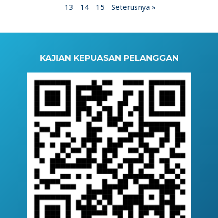
13
14
15
Seterusnya »
KAJIAN KEPUASAN PELANGGAN