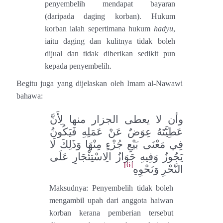
penyembelih mendapat bayaran
(daripada daging korban). Hukum
korban ialah sepertimana hukum
hadyu
,
iaitu daging dan kulitnya tidak boleh
dijual dan tidak diberikan sedikit pun
kepada penyembelih.
Begitu juga yang dijelaskan oleh Imam al-Nawawi
bahawa:
وأن لا يعطى الجزار منها لِأَنَّ
عَطِيَّتَهُ عِوَضٌ عَنْ عَمَلِهِ فَيَكُونُ
فِي مَعْنَى بَيْعِ جُزْءٍ مِنْهَا وَذَلِكَ لَا
يَجُوزُ وَفِيهِ جَوَازُ الِاسْتِئْجَارِ عَلَى
[6]
النَّحْرِ وَنَحْوِهِ
Maksudnya: Penyembelih tidak boleh
mengambil upah dari anggota haiwan
korban kerana pemberian tersebut