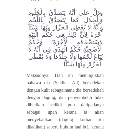
وَدَلَّ عَلَى أَنَّهُ يَتَصَدَّقُ بِالْجُلُودِ
وَالْجِلَالِ كَمَا يَتَصَدَّقُ بِاللَّحْمِ
وَأَنَّهُ لَا يُعْطِي الْجَزَّارَ مِنْهَا شَيْئًا
أُجْرَةً لِأَنَّ ذَلِكَ فِي حُكْمِ الْبَيْعِ
لِاسْتِحْقَاقِهِ الْأُجْرَةَ؛ وَحُكْمُ
الْأُضْحِيَّةِ حُكْمُ الْهَدْيِ فِي أَنَّهُ لَا
يُبَاعُ لَحْمُهَا وَلَا جِلْدُهَا وَلَا يُعْطَى
الْجَزَّارُ مِنْهَا شَيْئًا
Maksudnya: Dan ini menunjukkan
bahawa dia (Saidina Ali) bersedekah
dengan kulit sebagaimana dia bersedekah
dengan daging, dan penyembelih tidak
diberikan sedikit pun daripadanya
sebagai upah kerana ia akan
menyebabkan (daging korban itu
dijadikan) seperti hukum jual beli kerana