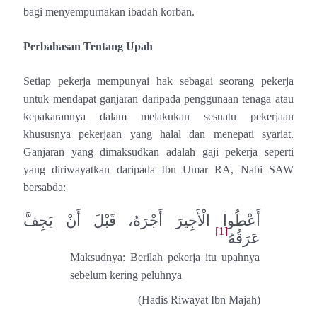
bagi menyempurnakan ibadah korban.
Perbahasan Tentang Upah
Setiap pekerja mempunyai hak sebagai seorang pekerja
untuk mendapat ganjaran daripada penggunaan tenaga atau
kepakarannya dalam melakukan sesuatu pekerjaan
khususnya pekerjaan yang halal dan menepati syariat.
Ganjaran yang dimaksudkan adalah gaji pekerja seperti
yang diriwayatkan daripada Ibn Umar RA, Nabi SAW
bersabda:
أَعْطُوا ‌الْأَجِيرَ ‌أَجْرَهُ، ‌قَبْلَ ‌أَنْ ‌يَجِفَّ
[1]
‌عَرَقُهُ
Maksudnya: Berilah pekerja itu upahnya
sebelum kering peluhnya
(Hadis Riwayat Ibn Majah)