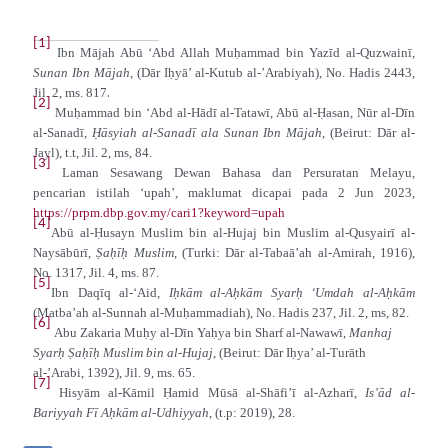
[1]
Ibn Mājah Abū ‘Abd Allah Muḥammad bin Yazīd al-Quzwainī,
Sunan Ibn Mājah
, (Dār Iḥyā’ al-Kutub al-’Arabiyah), No. Hadis 2443,
.
Jil. 2, ms. 817
[2]
Muḥammad bin ‘Abd al-Hādī al-Tatawī, Abū al-Ḥasan, Nūr al-Dīn
al-Sanadī,
Ḥāsyiah al-Sanadī ala Sunan Ibn Mājah
, (Beirut: Dār al-
Jayl), t.t, Jil. 2, ms, 84.
[3]
Laman Sesawang Dewan Bahasa dan Persuratan Melayu,
pencarian istilah ‘upah’, maklumat dicapai pada 2 Jun 2023,
https://prpm.dbp.gov.my/cari1?keyword=upah
[4]
Abū al-Ḥusayn Muslim bin al-Hujaj bin Muslim al-Qusyairī al-
Naysābūrī,
Ṣaḥīḥ Muslim
, (Turki: Dār al-Tabaā’ah al-Amirah, 1916),
No. 1317, Jil. 4, ms. 87.
[5]
Ibn Daqīq al-‘Aid,
Iḥkām al-Aḥkām Syarḥ ‘Umdah al-Aḥkām
(Matba’ah al-Sunnah al-Muḥammadiah), No. Hadis 237, Jil. 2, ms, 82.
[6]
Abu Zakaria Muḥy al-Dīn Yaḥya bin Sharf al-Nawawī,
Manhaj
Syarḥ Ṣaḥīḥ Muslim bin al-Hujaj
, (Beirut: Dār Iḥya’ al-Turāth
al-’Arabi, 1392), Jil. 9, ms. 65.
[7]
Hisyām al-Kāmil Ḥamid Mūsā al-Shāfi’ī al-Azharī,
Is’ād al-
Bariyyah Fī Aḥkām al-Udhiyyah
, (t.p: 2019), 28.