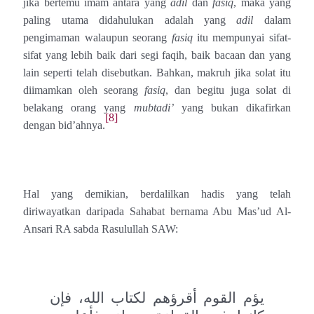
jika bertemu imam antara yang
adil
dan
fasiq
, maka yang
paling utama didahulukan adalah yang
adil
dalam
pengimaman walaupun seorang
fasiq
itu mempunyai sifat-
sifat yang lebih baik dari segi faqih, baik bacaan dan yang
lain seperti telah disebutkan. Bahkan, makruh jika solat itu
diimamkan oleh seorang
fasiq
, dan begitu juga solat di
belakang orang yang
mubtadi’
yang bukan dikafirkan
[8]
dengan bid’ahnya.
Hal yang demikian, berdalilkan hadis yang telah
diriwayatkan daripada Sahabat bernama Abu Mas’ud Al-
Ansari RA sabda Rasulullah SAW:
‏يؤم القوم أقرؤهم لكتاب الله، فإن