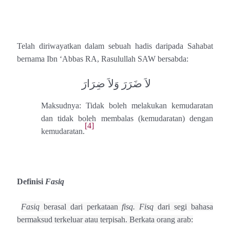
Telah diriwayatkan dalam sebuah hadis daripada Sahabat
bernama Ibn ‘Abbas RA, Rasulullah SAW bersabda:
لاَ ضَرَرَ وَلاَ ضِرَارَ ‏
Maksudnya: Tidak boleh melakukan kemudaratan
dan tidak boleh membalas (kemudaratan) dengan
[4]
kemudaratan.
Definisi
Fasiq
Fasiq
berasal dari perkataan
fisq. Fisq
dari segi bahasa
bermaksud terkeluar atau terpisah. Berkata orang arab: