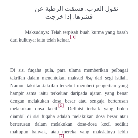
تقول العرب: فسقت الرطبة عن
قشرها: إذا خرجت
Maksudnya: Telah terpisah buah kurma yang basah
[5]
dari kulitnya; iaitu telah keluar.
Di sisi fuqaha pula, para ulama memberikan pelbagai
takrifan dalam menentukan maksud
fisq
dari segi istilah.
Namun takrifan-takrifan tersebut memberi pengertian yang
hampir sama iaitu terkeluar daripada ajaran yang benar
dengan melakukan dosa besar atau sengaja berterusan
[6]
melakukan dosa kecil.
Definisi terbaik yang boleh
diambil di sisi fuqaha adalah melakukan dosa besar atau
berterusan dalam melakukan dosa-dosa kecil sedikit
mahupun banyak, atau mereka yang maksiatnya lebih
[7]