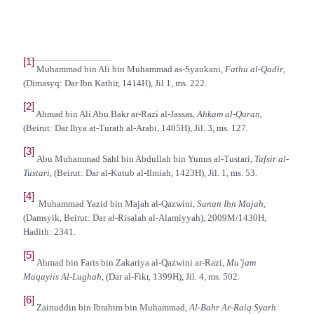
[1]
Muhammad bin Ali bin Muhammad as-Syaukani,
Fathu al-Qadir
,
(Dimasyq: Dar Ibn Kathir, 1414H), Jil 1, ms. 222.
[2]
Ahmad bin Ali Abu Bakr ar-Razi al-Jassas,
Ahkam al-Quran
,
(Beirut: Dar Ihya at-Turath al-Arabi, 1405H), Jil. 3, ms. 127.
[3]
Abu Muhammad Sahl bin Abdullah bin Yunus al-Tustari,
Tafsir al-
Tustari
, (Beirut: Dar al-Kutub al-Ilmiah, 1423H), Jil. 1, ms. 53.
[4]
Muhammad Yazid bin Majah al-Qazwini,
Sunan Ibn Majah,
(Damsyik, Beirut: Dar al-Risalah al-Alamiyyah), 2009M/1430H,
Hadith: 2341.
[5]
Ahmad bin Faris bin Zakariya al-Qazwini ar-Razi,
Mu’jam
Maqayiis Al-Lughah
, (Dar al-Fikr, 1399H), Jil. 4, ms. 502.
[6]
Zainuddin bin Ibrahim bin Muhammad,
Al-Bahr Ar-Raiq Syarh