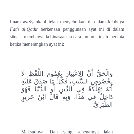
Imam as-Syaukani telah menyebutkan di dalam kitabnya
Fath al-Qadir
berkenaan penggunaan ayat ini di dalam
situasi membawa kebinasaan secara umum, telah berkata
ketika menerangkan ayat ini:
وَالْحَقُّ أَنَّ الِاعْتِبَارَ بِعُمُومِ اللَّفْظِ لَا
بِخُصُوصِ السَّبَبِ، فَكُلُّ مَا صَدَقَ عَلَيْهِ
أَنَّهُ تَهْلُكَةٌ فِي الدِّينِ أَوِ الدُّنْيَا فَهُوَ
دَاخِلٌ فِي هَذَا، وَبِهِ قَالَ ابْنُ جَرِيرٍ
الطَّبَرِيُّ.
Maksudnya:
Dan yang sebenarnya ialah