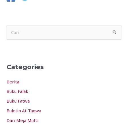
S
e
a
r
Categories
c
h
Berita
f
Buku Falak
o
Buku Fatwa
r
:
Buletin At-Taqwa
Dari Meja Mufti