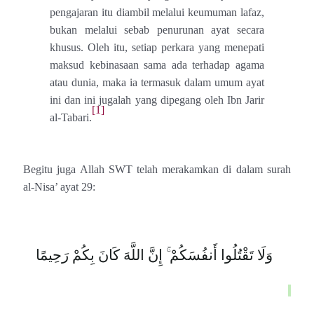
pengajaran itu diambil melalui keumuman lafaz,
bukan melalui sebab penurunan ayat secara
khusus. Oleh itu, setiap perkara yang menepati
maksud kebinasaan sama ada terhadap agama
atau dunia, maka ia termasuk dalam umum ayat
ini dan ini jugalah yang dipegang oleh Ibn Jarir
[1]
al-Tabari.
Begitu juga Allah SWT telah merakamkan di dalam surah
al-Nisa’ ayat 29:
وَلَا تَقْتُلُوا أَنفُسَكُمْ ۚ إِنَّ اللَّهَ كَانَ بِكُمْ رَحِيمًا