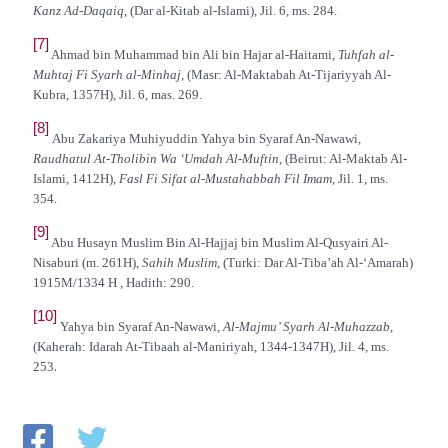
Kanz Ad-Daqaiq
, (Dar al-Kitab al-Islami), Jil. 6, ms. 284.
[7]
Ahmad bin Muhammad bin Ali bin Hajar al-Haitami,
Tuhfah al-
Muhtaj Fi Syarh al-Minhaj
, (Masr: Al-Maktabah At-Tijariyyah Al-
Kubra, 1357H), Jil. 6, mas. 269.
[8]
Abu Zakariya Muhiyuddin Yahya bin Syaraf An-Nawawi,
Raudhatul At-Tholibin Wa ‘Umdah Al-Muftin
, (Beirut: Al-Maktab Al-
Islami, 1412H),
Fasl Fi Sifat al-Mustahabbah Fil Imam
, Jil. 1, ms.
354.
[9]
Abu Husayn Muslim Bin Al-Hajjaj bin Muslim Al-Qusyairi Al-
Nisaburi (m. 261H),
Sahih Muslim,
(Turki: Dar Al-Tiba’ah Al-‘Amarah)
1915M/1334 H , Hadith: 290.
[10]
Yahya bin Syaraf An-Nawawi,
Al-Majmu’ Syarh Al-Muhazzab
,
(Kaherah: Idarah At-Tibaah al-Maniriyah, 1344-1347H), Jil. 4, ms.
.
253