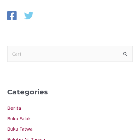
S
e
a
r
Categories
c
h
Berita
f
Buku Falak
o
Buku Fatwa
r
:
Buletin At-Taqwa