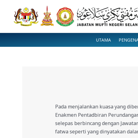
Skip
to
content
UTAMA
PENGEN
Pada menjalankan kuasa yang diber
Enakmen Pentadbiran Perundangan I
selepas berbincang dengan Jawata
fatwa seperti yang dinyatakan dala