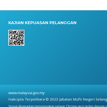
KAJIAN KEPUASAN PELANGGAN
www.malaysia.gov.my
Hakcipta Terpelihara © 2023 Jabatan Mufti Negeri Selan
Sesuai dipaparkan menggunakan pelayar Chrome versi terkini dengan 