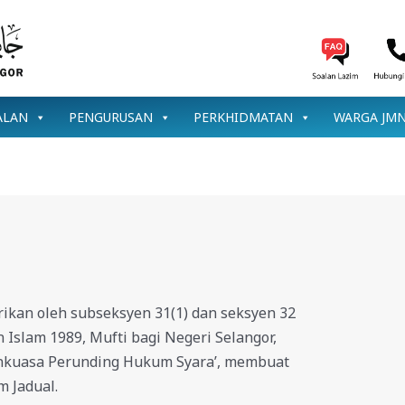
ALAN
PENGURUSAN
PERKHIDMATAN
WARGA JM
ikan oleh subseksyen 31(1) dan seksyen 32
slam 1989, Mufti bagi Negeri Selangor,
nkuasa Perunding Hukum Syara’, membuat
m Jadual.