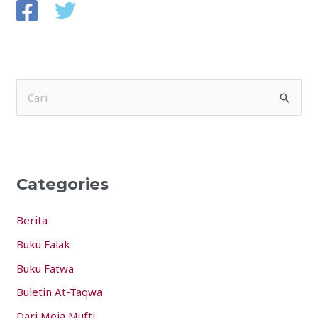
S
e
a
r
Categories
c
h
Berita
f
Buku Falak
o
Buku Fatwa
r
:
Buletin At-Taqwa
Dari Meja Mufti