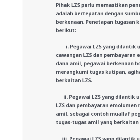
Pihak LZS perlu memastikan pene
adalah bertepatan dengan sum
berkenaan. Penetapan tugasan k
berikut:
i. Pegawai LZS yang dilantik un
cawangan LZS dan pembayaran 
dana amil, pegawai berkenaan bo
merangkumi tugas kutipan, agih
berkaitan LZS.
ii. Pegawai LZS yang dilantik u
LZS dan pembayaran emolumen m
amil, sebagai contoh muallaf pe
tugas-tugas amil yang berkaitan 
iii. Pegawai LZS yang dilantik u