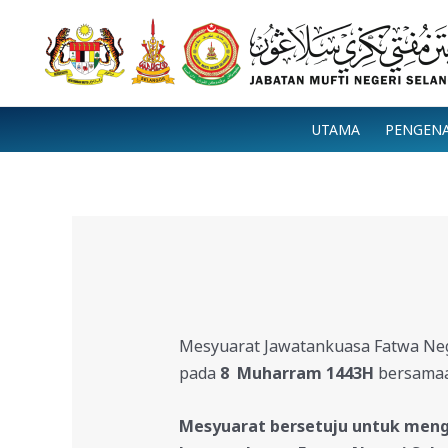
Skip
to
content
UTAMA
PENGEN
Mesyuarat Jawatankuasa Fatwa Nege
pada
8 Muharram 1443H
bersama
Mesyuarat bersetuju untuk men