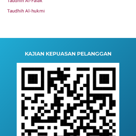
Taudhih Al-Falak
Taudhih Al-hukmi
KAJIAN KEPUASAN PELANGGAN