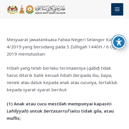
Skip
MAI
to
MEN
content
Mesyuarat Jawatankuasa Fatwa Negeri Selangor Kali Ke-
4/2019 yang bersidang pada 5 Zulhijjah 1440H / 6 Ogos
2019 memutuskan:
Hibah yang telah berlaku terimaannya (
qabd
) tidak
harus ditarik balik kecuali hibah daripada ibu, bapa,
nenek atau datuk kepada anak atau cucunya, tertakluk
kepada syarat-syarat berikut:
(1) Anak atau cucu mestilah mempunyai kapasiti
(
ahliyyah
) untuk
bertasarruf
iaitu tidak gila, atau
muflis;