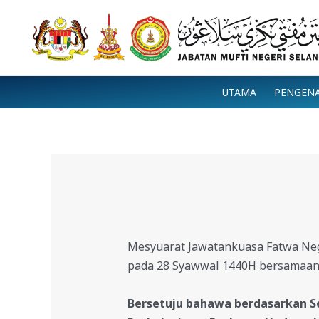
Skip
to
content
UTAMA
PENGEN
Mesyuarat Jawatankuasa Fatwa Nege
pada 28 Syawwal 1440H bersamaan 
Bersetuju bahawa berdasarkan S