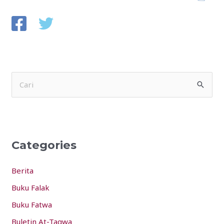
S
e
a
r
Categories
c
h
Berita
f
Buku Falak
o
Buku Fatwa
r
:
Buletin At-Taqwa