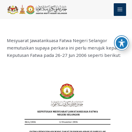
Skip
MAI
to
MEN
content
Mesyuarat Jawatankuasa Fatwa Negeri Selangor
memutuskan supaya perkara ini perlu merujuk kepada
Keputusan Fatwa pada 26-27 Jun 2006 seperti berikut: