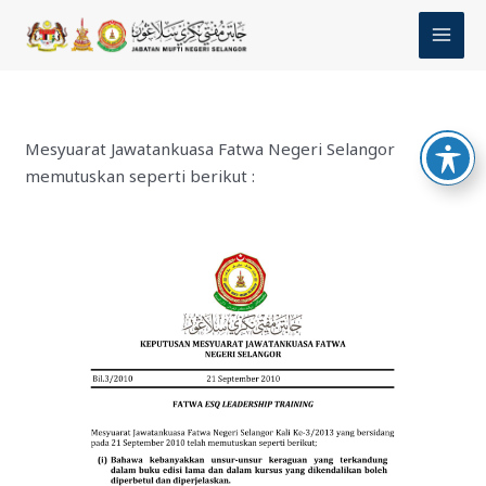
Skip
MAI
to
MEN
content
Mesyuarat Jawatankuasa Fatwa Negeri Selangor
memutuskan seperti berikut :