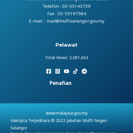
Telefon : 03-55143739
Fax : 03-55197584
E-mail : mail@muftiselangor.gov.my
Pelawat
Total Views:
3,081,663
Penafian
www.malaysia.gov.my
Hakcipta Terpelihara © 2023 Jabatan Mufti Negeri
Selangor