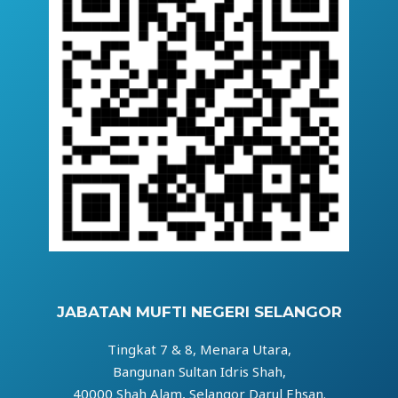
JABATAN MUFTI NEGERI SELANGOR
Tingkat 7 & 8, Menara Utara,
Bangunan Sultan Idris Shah,
40000 Shah Alam, Selangor Darul Ehsan.