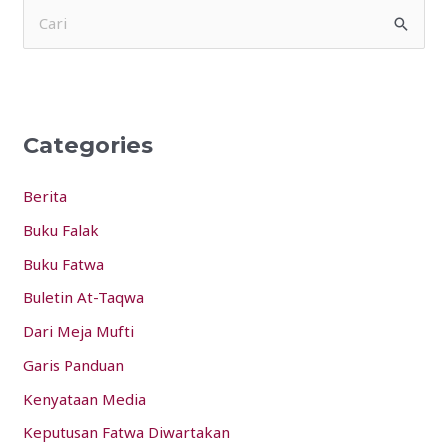
S
e
a
r
Categories
c
h
Berita
f
Buku Falak
o
Buku Fatwa
r
:
Buletin At-Taqwa
Dari Meja Mufti
Garis Panduan
Kenyataan Media
Keputusan Fatwa Diwartakan