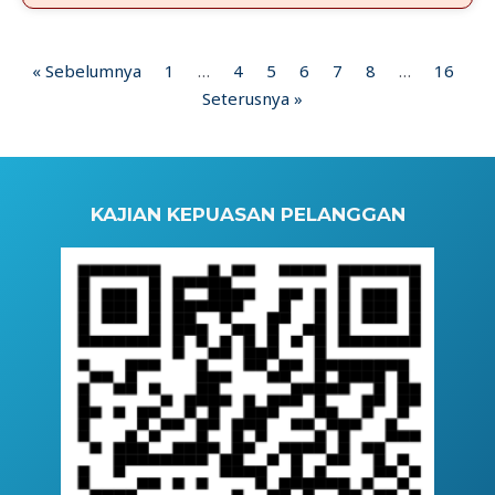
« Sebelumnya
1
…
4
5
6
7
8
…
16
Seterusnya »
KAJIAN KEPUASAN PELANGGAN