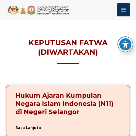
Skip
MAI
to
MEN
content
KEPUTUSAN FATWA
(DIWARTAKAN)
P
P
P
P
P
P
P
a
a
a
a
a
a
a
g
g
g
g
g
g
g
Hukum Ajaran Kumpulan
e
e
e
e
e
e
e
Negara Islam Indonesia (N11)
di Negeri Selangor
Baca Lanjut »