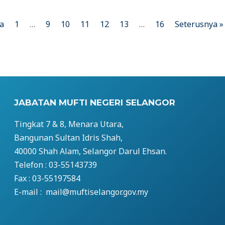
a
1
…
9
10
11
12
13
…
16
Seterusnya »
JABATAN MUFTI NEGERI SELANGOR
Tingkat 7 & 8, Menara Utara,
Bangunan Sultan Idris Shah,
40000 Shah Alam, Selangor Darul Ehsan.
Telefon : 03-55143739
Fax : 03-55197584
E-mail : mail@muftiselangor.gov.my