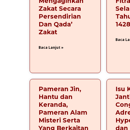
Mengagihkan
Fitr
Zakat Secara
Sela
Persendirian
Tah
Dan Qada’
142
Zakat
Baca La
Baca Lanjut »
Pameran Jin,
Isu 
Hantu dan
Jant
Keranda,
Cong
Pameran Alam
Adr
Misteri Serta
Hype
Yang Berkaitan
dan 