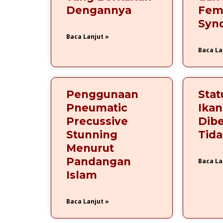
Dengannya
Femi
Syn
Baca Lanjut »
Baca La
Penggunaan
Stat
Pneumatic
Ikan
Precussive
Dib
Stunning
Tida
Menurut
Pandangan
Baca La
Islam
Baca Lanjut »