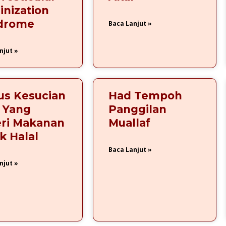
nization
drome
Baca Lanjut »
njut »
us Kesucian
Had Tempoh
 Yang
Panggilan
eri Makanan
Muallaf
k Halal
Baca Lanjut »
njut »