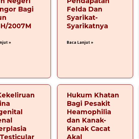
ah Negeri
Pendapatan
ngor Bagi
Felda Dan
un
Syarikat-
8H/2007M
Syarikatnya
njut »
Baca Lanjut »
Kekeliruan
Hukum Khatan
ina
Bagi Pesakit
enital
Heamophilia
enal
dan Kanak-
rplasia
Kanak Cacat
Testicular
Akal